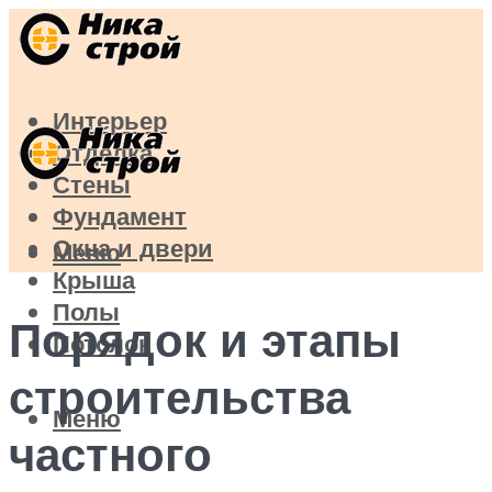
Интерьер
Отделка
Стены
Фундамент
Окна и двери
Меню
Крыша
Полы
Порядок и этапы
Потолок
строительства
Меню
частного