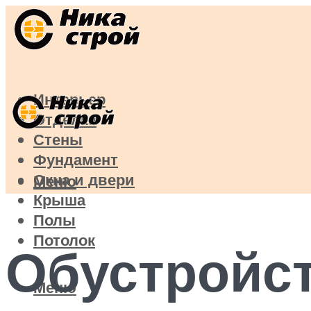
Интерьер
Отделка
Стены
Фундамент
Окна и двери
Меню
Крыша
Полы
Потолок
Обустройст
Меню