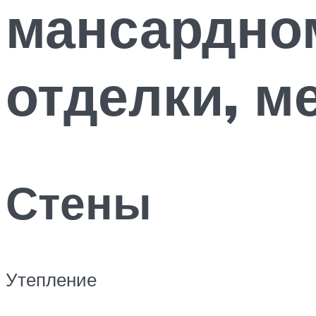
мансардном
отделки, м
Стены
Утепление