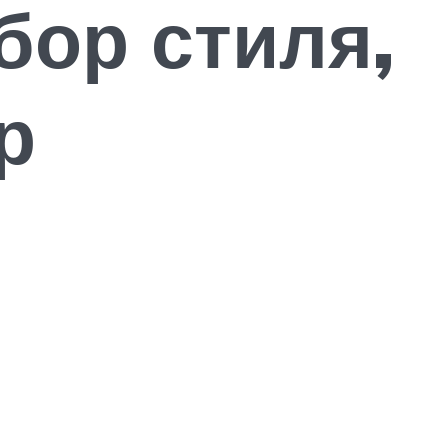
бор стиля,
р