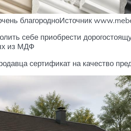
очень благородноИсточник www.mebe
зволить себе приобрести дорогостоя
ых из МДФ
продавца сертификат на качество пр