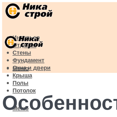
Интерьер
Отделка
Стены
Фундамент
Окна и двери
Меню
Крыша
Полы
Потолок
Особенност
Меню