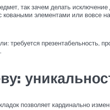
едмет, так зачем делать исключение
ас коваными элементами или вовсе н
ели: требуется презентабельность, п
.
еву: уникальнос
ладок позволяет кардинально измени