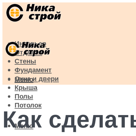
Интерьер
Отделка
Стены
Фундамент
Окна и двери
Меню
Крыша
Полы
Потолок
Как сделат
Меню