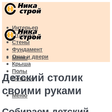
Интерьер
Отделка
Стены
Фундамент
Окна и двери
Меню
Крыша
Полы
Детский столик
Потолок
своими руками
Меню
Собираем детский