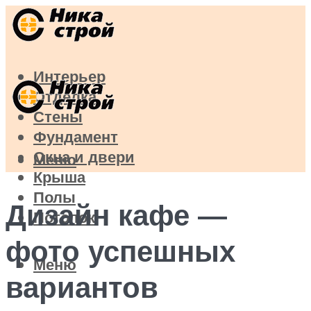
Интерьер
Отделка
Стены
Фундамент
Окна и двери
Меню
Крыша
Полы
Дизайн кафе —
Потолок
фото успешных
Меню
вариантов