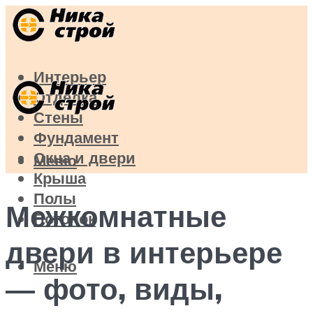
Интерьер
Отделка
Стены
Фундамент
Окна и двери
Меню
Крыша
Полы
Межкомнатные
Потолок
двери в интерьере
Меню
— фото, виды,