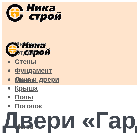
Интерьер
Отделка
Стены
Фундамент
Окна и двери
Меню
Крыша
Полы
Потолок
Двери «Га
Меню