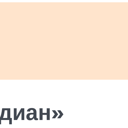
рдиан»