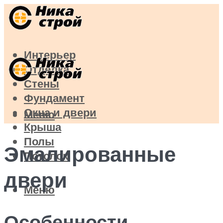
Интерьер
Отделка
Стены
Фундамент
Окна и двери
Меню
Крыша
Полы
Эмалированные
Потолок
двери
Меню
Особенности