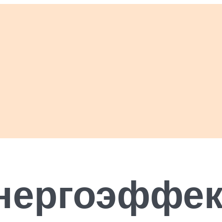
нергоэффе