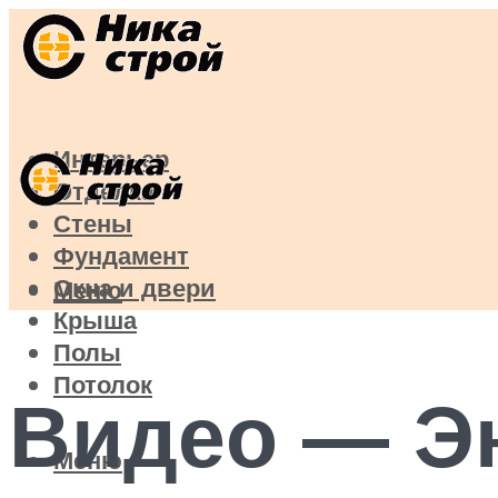
Интерьер
Отделка
Стены
Фундамент
Окна и двери
Меню
Крыша
Полы
Потолок
Видео — Э
Меню