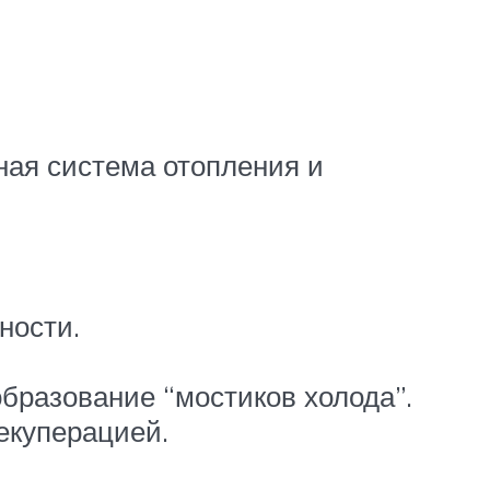
ная система отопления и
ности.
образование “мостиков холода”.
екуперацией.