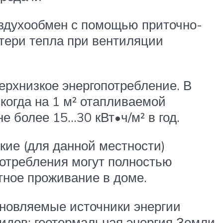
оздухообмен с помощью приточно-
тери тепла при вентиляции
рхнизкое энергопотребление. В
когда на 1 м² отапливаемой
не более 15…30 кВт•ч/м² в год.
ие (для данной местности)
потребления могут полностью
тное проживание в доме.
новляемые источники энергии
идов: геотермальная энергия Земли,