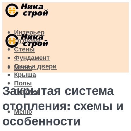
Интерьер
Отделка
Стены
Фундамент
Окна и двери
Меню
Крыша
Полы
Закрытая система
Потолок
отопления: схемы и
Меню
особенности