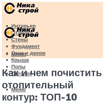
Интерьер
Отделка
Стены
Фундамент
Окна и двери
Меню
Крыша
Полы
Как и чем почистить
Потолок
отопительный
Меню
контур: ТОП-10