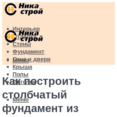
Интерьер
Отделка
Стены
Фундамент
Окна и двери
Меню
Крыша
Полы
Как построить
Потолок
столбчатый
Меню
фундамент из