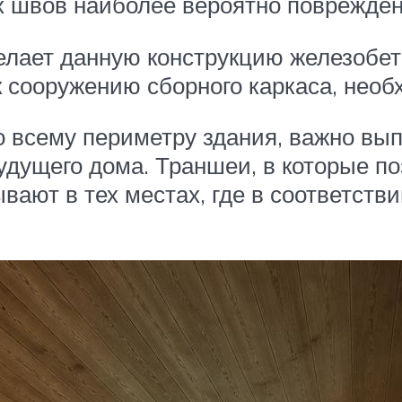
ых швов наиболее вероятно поврежден
елает данную конструкцию железобет
к сооружению сборного каркаса, нео
о всему периметру здания, важно вы
удущего дома. Траншеи, в которые по
ывают в тех местах, где в соответств