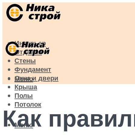
Интерьер
Отделка
Стены
Фундамент
Окна и двери
Меню
Крыша
Полы
Потолок
Как правил
Меню