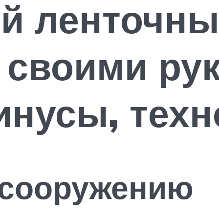
й ленточн
 своими рук
нусы, техн
 сооружению