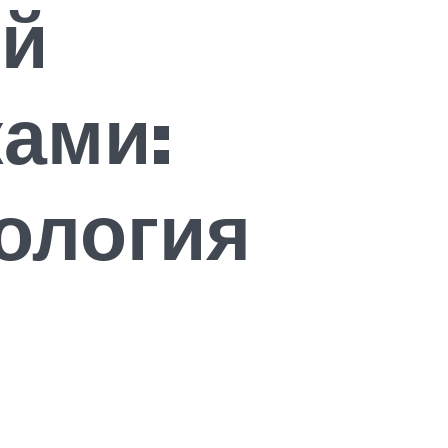
ый
ами:
ология