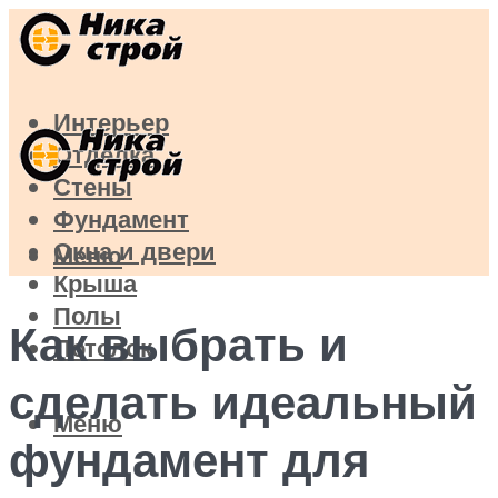
Интерьер
Отделка
Стены
Фундамент
Окна и двери
Меню
Крыша
Полы
Как выбрать и
Потолок
сделать идеальный
Меню
фундамент для