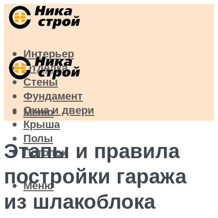
Интерьер
Отделка
Стены
Фундамент
Окна и двери
Меню
Крыша
Полы
Этапы и правила
Потолок
постройки гаража
Меню
из шлакоблока