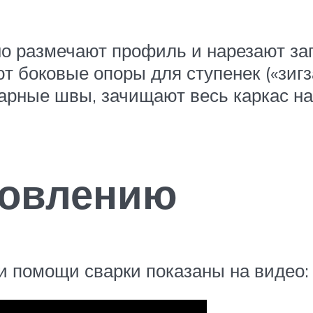
 размечают профиль и нарезают заг
т боковые опоры для ступенек («зигз
ные швы, зачищают весь каркас наж
товлению
и помощи сварки показаны на видео: