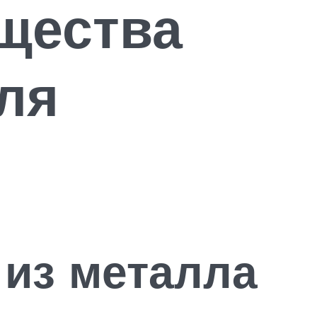
щества
ля
 из металла