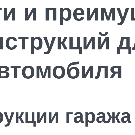
ти и преиму
нструкций д
автомобиля
укции гаража