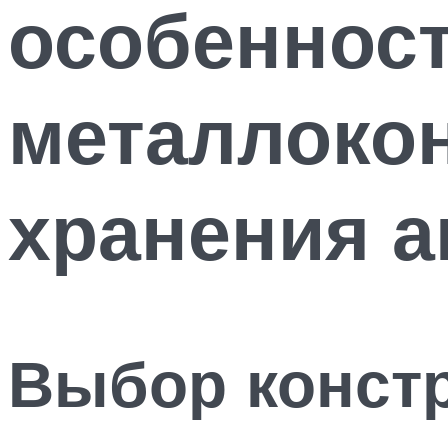
особеннос
металлоко
хранения 
Выбор констр