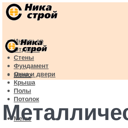
Интерьер
Отделка
Стены
Фундамент
Окна и двери
Меню
Крыша
Полы
Потолок
Металличес
Меню