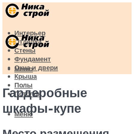
Интерьер
Отделка
Стены
Фундамент
Окна и двери
Меню
Крыша
Полы
Гардеробные
Потолок
шкафы-купе
Меню
Место размещения