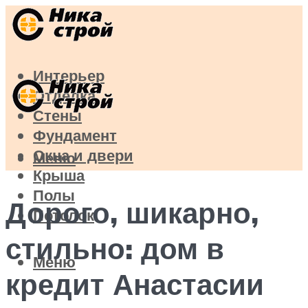
Интерьер
Отделка
Стены
Фундамент
Окна и двери
Меню
Крыша
Полы
Дорого, шикарно,
Потолок
стильно: дом в
Меню
кредит Анастасии