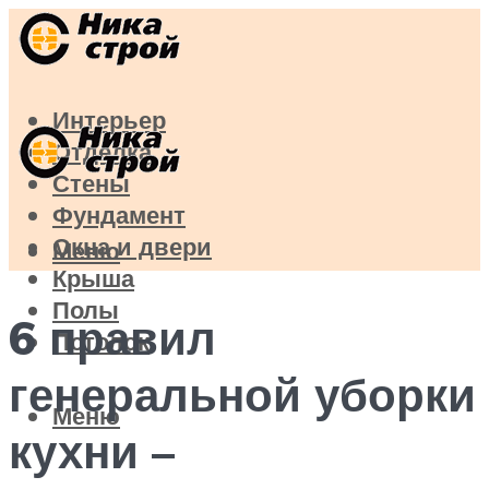
Интерьер
Отделка
Стены
Фундамент
Окна и двери
Меню
Крыша
Полы
6 правил
Потолок
генеральной уборки
Меню
кухни –