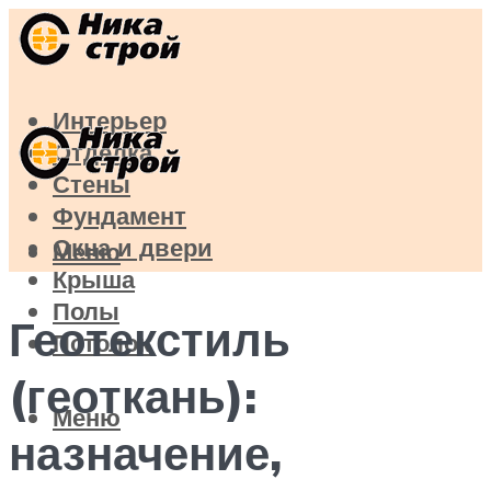
Интерьер
Отделка
Стены
Фундамент
Окна и двери
Меню
Крыша
Полы
Геотекстиль
Потолок
(геоткань):
Меню
назначение,