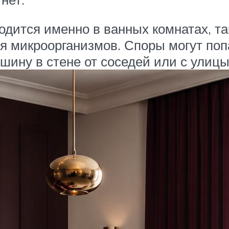
одится именно в ванных комнатах, та
я микроорганизмов. Споры могут поп
ушину в стене от соседей или с улицы