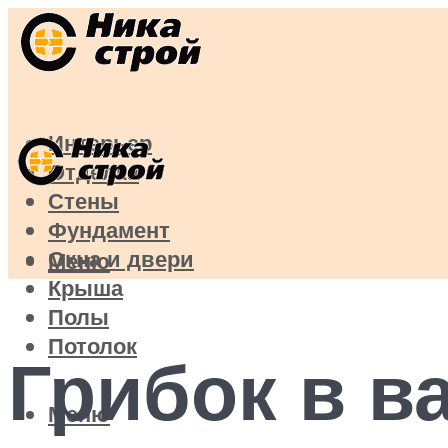
Интерьер
Отделка
Стены
Фундамент
Окна и двери
Меню
Крыша
Полы
Потолок
Грибок в в
Меню