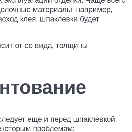
тделочные материалы, например,
асход клея, шпаклевки будет
исит от ее вида, толщины
нтование
следует еще и перед шпаклевкой.
некоторым проблемам: