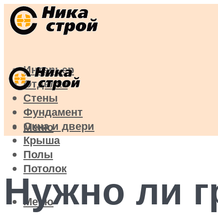
Интерьер
Отделка
Стены
Фундамент
Окна и двери
Меню
Крыша
Полы
Потолок
Нужно ли г
Меню