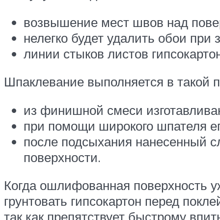
возвышение мест швов над повер
нелегко будет удалить обои при з
линии стыков листов гипсокарто
Шпаклевание выполняется в такой п
из финишной смеси изготавливаю
при помощи широкого шпателя ег
после подсыхания нанесенный сл
поверхности.
Когда ошлифованная поверхность уж
грунтовать гипсокартон перед покле
так как препятствует быстрому впи