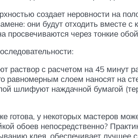
хностью создает неровности на поло
амене: они будут отходить вместе с к
на просвечиваются через тонкие обой
оследовательности:
т раствор с расчетом на 45 минут ра
о равномерным слоем наносят на сте
ой шлифуют наждачной бумагой (тер
е готова, у некоторых мастеров може
йкой обоев непосредственно? Практик
тыванию клея, обеспечивает лучшее 