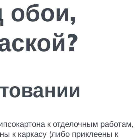
 обои,
аской?
нтовании
гипсокартона к отделочным работам,
ены к каркасу (либо приклеены к