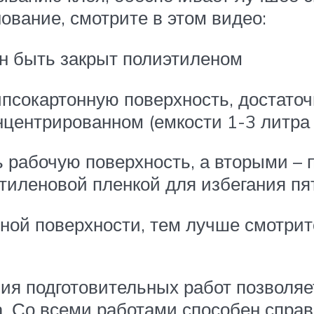
нование, смотрите в этом видео:
ен быть закрыт полиэтиленом
ипсокартонную поверхность, достаточ
онцентрированном (емкости 1-3 литра
рабочую поверхность, а вторыми – 
тиленовой пленкой для избегания пя
ой поверхности, тем лучше смотритс
ия подготовительных работ позволяе
а. Со всеми работами способен справ