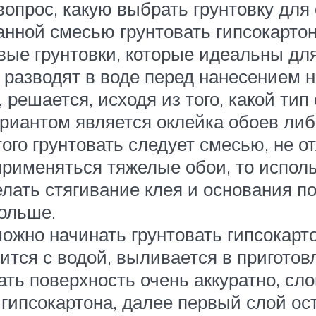
вопрос, какую выбрать грунтовку для
анной смесью грунтовать гипсокартон
вые грунтовки, которые идеальны для
разводят в воде перед нанесением н
 решается, исходя из того, какой ти
риантом является оклейка обоев либ
того грунтовать следует смесью, не 
рименяться тяжелые обои, то использ
елать стягивание клея и основания п
дольше.
можно начинать грунтовать гипсокарт
тся с водой, выливается в приготов
вать поверхность очень аккуратно, с
гипсокартона, далее первый слой ос