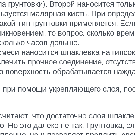
а грунтовки). Второй наносится тольк
ьзуется малярная кисть. При опреде
акой тип грунтовки применяется. Ес
никновением, то вопрос, сколько вре
сколько часов дольше.
меси наносится шпаклевка на гипсок
спечить прочное соединение, отсутс
го поверхность обрабатывается нажда
ь при помощи укрепляющего слоя, по
считают, что достаточно слоя шпакл
. Но это далеко не так. Грунтовка, с
пление, но и позволяет продлить сро