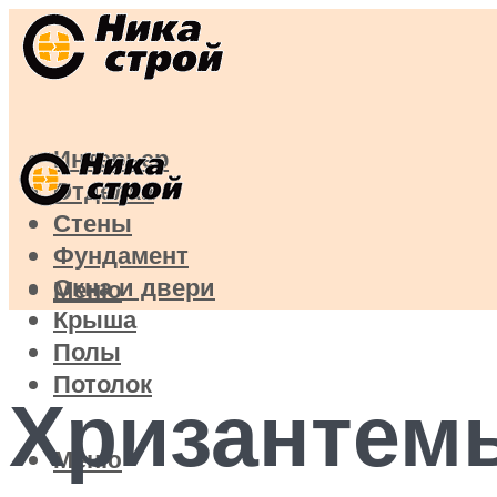
Интерьер
Отделка
Стены
Фундамент
Окна и двери
Меню
Крыша
Полы
Потолок
Хризантемы
Меню