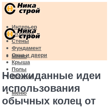
Интерьер
Отделка
Стены
Фундамент
Окна и двери
Меню
Крыша
Полы
Неожиданные идеи
Потолок
использования
Меню
обычных колец от