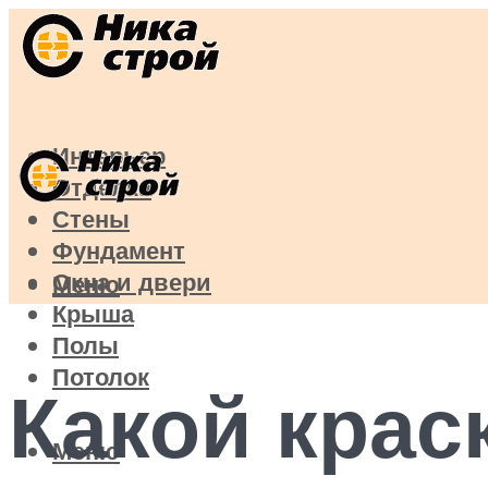
Интерьер
Отделка
Стены
Фундамент
Окна и двери
Меню
Крыша
Полы
Потолок
Какой крас
Меню