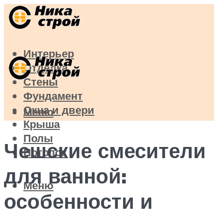
Интерьер
Отделка
Стены
Фундамент
Окна и двери
Меню
Крыша
Полы
Чешские смесители
Потолок
для ванной:
Меню
особенности и