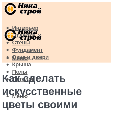
Интерьер
Отделка
Стены
Фундамент
Окна и двери
Меню
Крыша
Полы
Как сделать
Потолок
искусственные
Меню
цветы своими