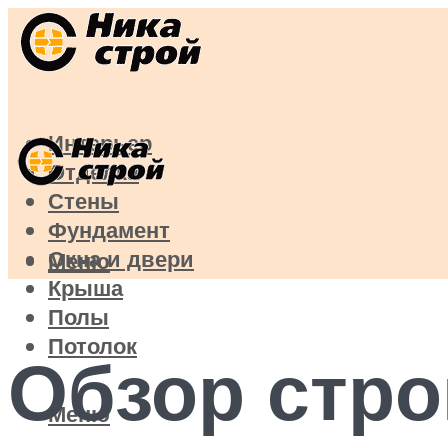
Интерьер
Отделка
Стены
Фундамент
Окна и двери
Меню
Крыша
Полы
Потолок
Обзор стр
Меню