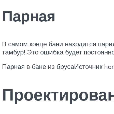
Парная
В самом конце бани находится парил
тамбур! Это ошибка будет постоянно
Парная в бане из брусаИсточник hom
Проектирова