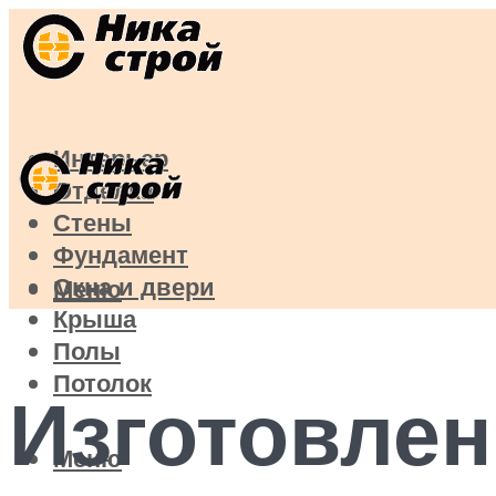
Интерьер
Отделка
Стены
Фундамент
Окна и двери
Меню
Крыша
Полы
Потолок
Изготовлен
Меню