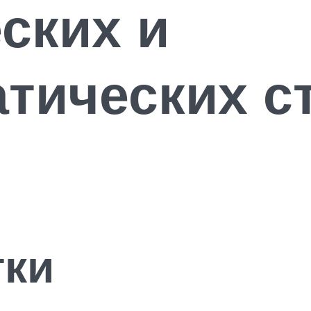
ских и
тических ст
тки