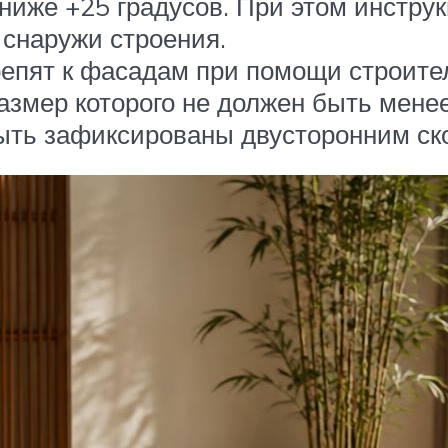
ниже +25 градусов. При этом инстру
и снаружи строения.
пят к фасадам при помощи строител
азмер которого не должен быть менее
ыть зафиксированы двусторонним ск