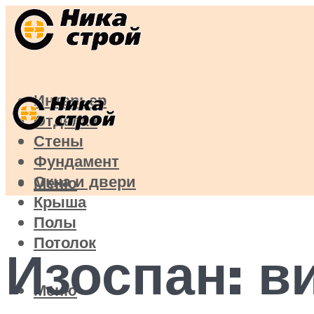
Интерьер
Отделка
Стены
Фундамент
Окна и двери
Меню
Крыша
Полы
Потолок
Изоспан: в
Меню