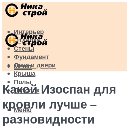
Интерьер
Отделка
Стены
Фундамент
Окна и двери
Меню
Крыша
Полы
Какой Изоспан для
Потолок
кровли лучше –
Меню
разновидности