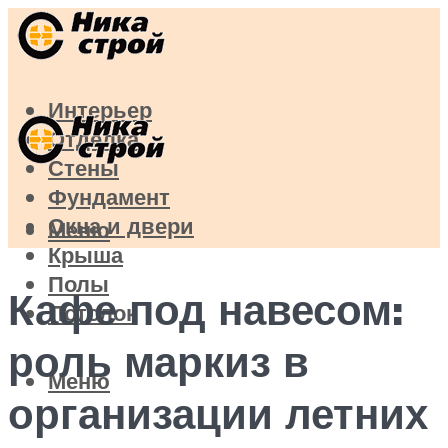
Интерьер
Отделка
Стены
Фундамент
Окна и двери
Меню
Крыша
Полы
Кафе под навесом:
Потолок
роль маркиз в
Меню
организации летних