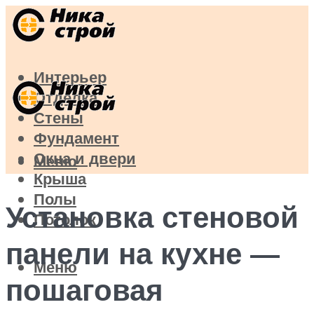
Интерьер
Отделка
Стены
Фундамент
Окна и двери
Меню
Крыша
Полы
Установка стеновой
Потолок
панели на кухне —
Меню
пошаговая