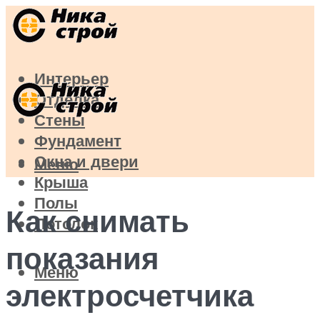
Интерьер
Отделка
Стены
Фундамент
Окна и двери
Меню
Крыша
Полы
Как снимать
Потолок
показания
Меню
электросчетчика