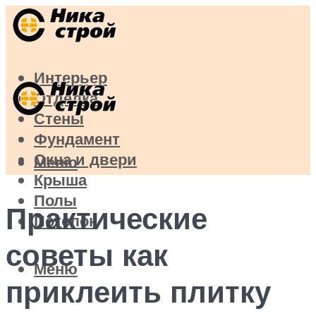
Интерьер
Отделка
Стены
Фундамент
Окна и двери
Меню
Крыша
Полы
Практические
Потолок
советы как
Меню
приклеить плитку