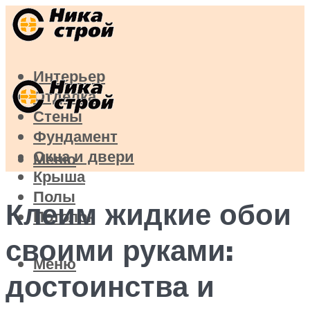
Интерьер
Отделка
Стены
Фундамент
Окна и двери
Меню
Крыша
Полы
Клеим жидкие обои
Потолок
своими руками:
Меню
достоинства и