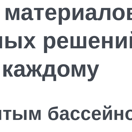
 материалов
ных решени
 каждому
ытым бассейн