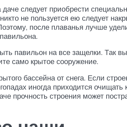
а даче следует приобрести специаль
 никто не пользуется ею следует нак
Поэтому, после плаванья лучше удел
 павильона.
ыть павильон на все защелки. Так вы
ите само крытое сооружение.
рытого бассейна от снега. Если строе
егопадах иногда приходится очищать 
наче прочность строения может постр
во чаши