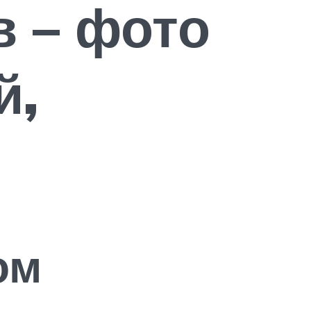
 – фото
й,
ом