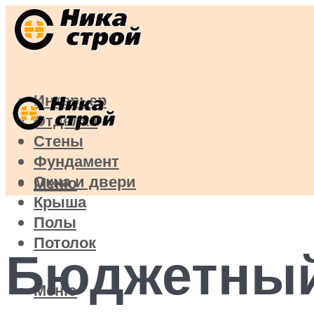
Интерьер
Отделка
Стены
Фундамент
Окна и двери
Меню
Крыша
Полы
Потолок
Бюджетный
Меню