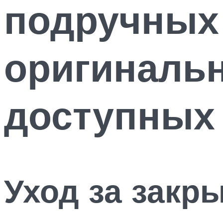
подручных
оригиналь
доступных
Уход за закр