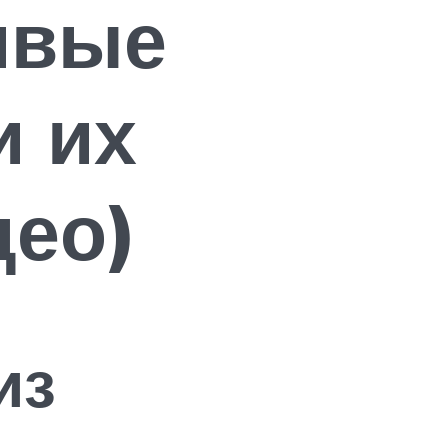
ивые
и их
део)
из