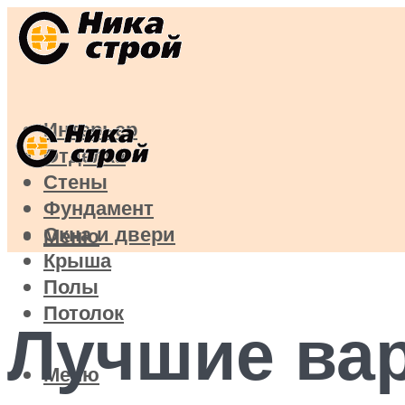
Интерьер
Отделка
Стены
Фундамент
Окна и двери
Меню
Крыша
Полы
Потолок
Лучшие ва
Меню