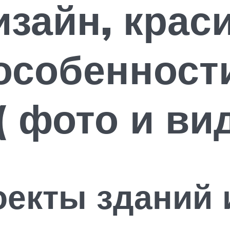
зайн, крас
особенност
( фото и ви
екты зданий 