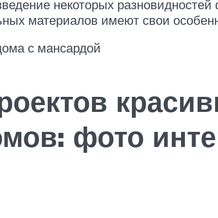
зведение некоторых разновидностей ф
ьных материалов имеют свои особенн
дома с мансардой
роектов краси
мов: фото инт