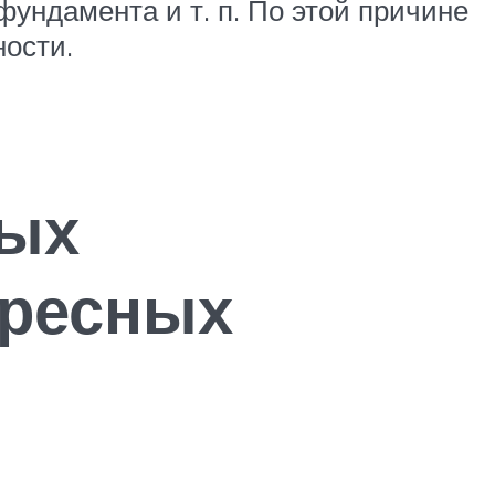
ундамента и т. п. По этой причине
ости.
вых
ересных