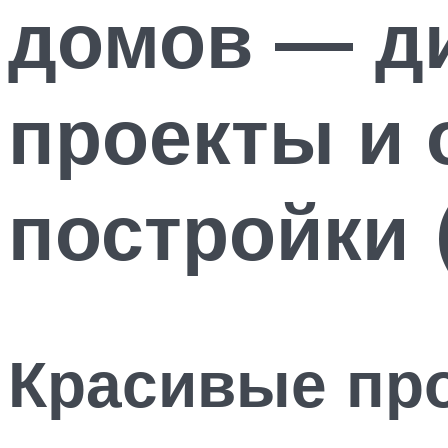
домов — ди
проекты и 
постройки 
Красивые про