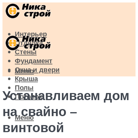
Интерьер
Отделка
Стены
Фундамент
Окна и двери
Меню
Крыша
Полы
Устанавливаем дом
Потолок
на свайно –
Меню
винтовой