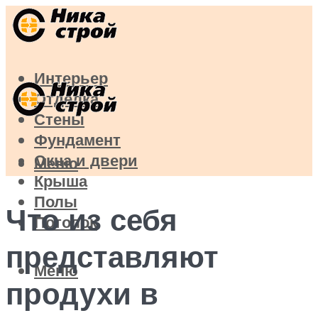
Интерьер
Отделка
Стены
Фундамент
Окна и двери
Меню
Крыша
Полы
Что из себя
Потолок
представляют
Меню
продухи в