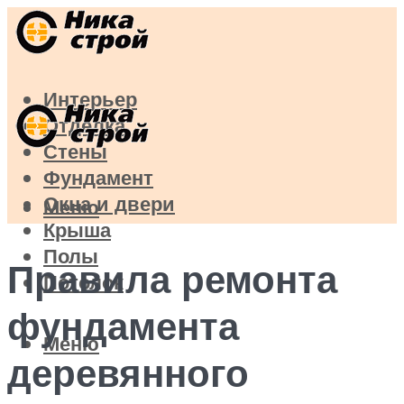
Интерьер
Отделка
Стены
Фундамент
Окна и двери
Меню
Крыша
Полы
Правила ремонта
Потолок
фундамента
Меню
деревянного