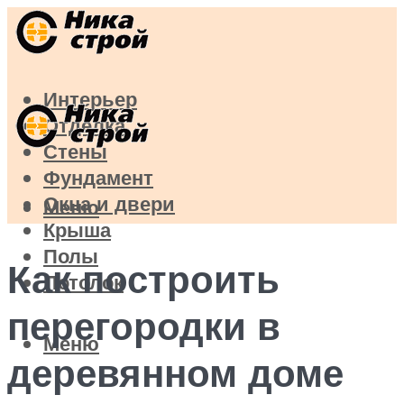
Интерьер
Отделка
Стены
Фундамент
Окна и двери
Меню
Крыша
Полы
Как построить
Потолок
перегородки в
Меню
деревянном доме