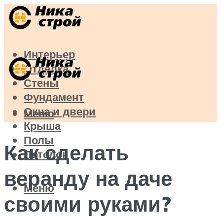
Интерьер
Отделка
Стены
Фундамент
Окна и двери
Меню
Крыша
Полы
Как сделать
Потолок
веранду на даче
Меню
своими руками?