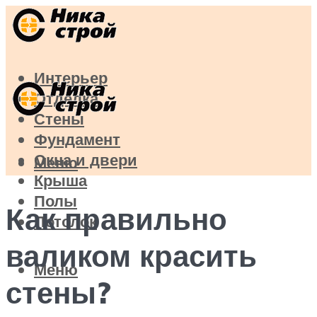
Интерьер
Отделка
Стены
Фундамент
Окна и двери
Меню
Крыша
Полы
Как правильно
Потолок
валиком красить
Меню
стены?