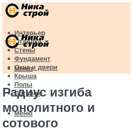
Интерьер
Отделка
Стены
Фундамент
Окна и двери
Меню
Крыша
Полы
Радиус изгиба
Потолок
монолитного и
Меню
сотового