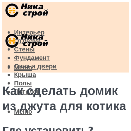
Интерьер
Отделка
Стены
Фундамент
Окна и двери
Меню
Крыша
Полы
Как сделать домик
Потолок
из джута для котика
Меню
Где установить?