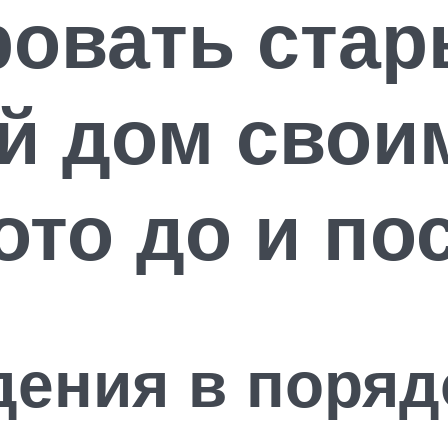
ровать ста
й дом своим
то до и по
ения в поряд