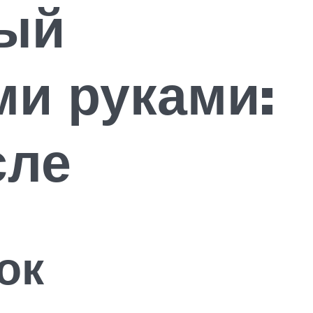
рый
и руками:
сле
ок