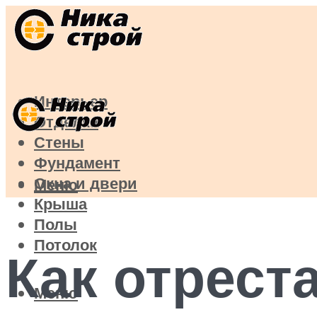
Интерьер
Отделка
Стены
Фундамент
Окна и двери
Меню
Крыша
Полы
Потолок
Как отрест
Меню