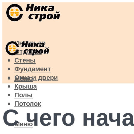
Интерьер
Отделка
Стены
Фундамент
Окна и двери
Меню
Крыша
Полы
Потолок
С чего нач
Меню