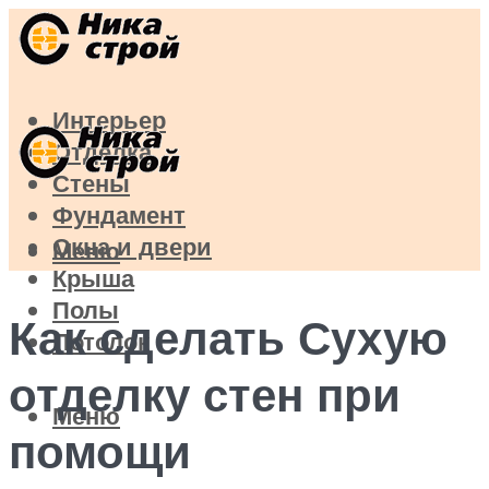
Интерьер
Отделка
Стены
Фундамент
Окна и двери
Меню
Крыша
Полы
Как сделать Сухую
Потолок
отделку стен при
Меню
помощи